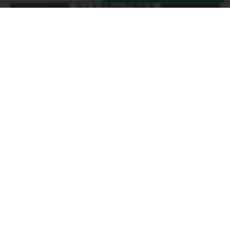
ネット予約の空席状況
日
月
火
水
木
金
土
08/09
08/10
08/11
08/12
08/13
08/14
08/15
TEL
◎
◎
◎
◎
◎
◎
08/16
08/17
08/18
08/19
08/20
08/21
08/22
◎
◎
◎
◎
◎
◎
◎
◎
即予約可
□
リクエスト予約可
TEL
要問い合わせ
×
予約不可
休
定休日
その他の日付を見る