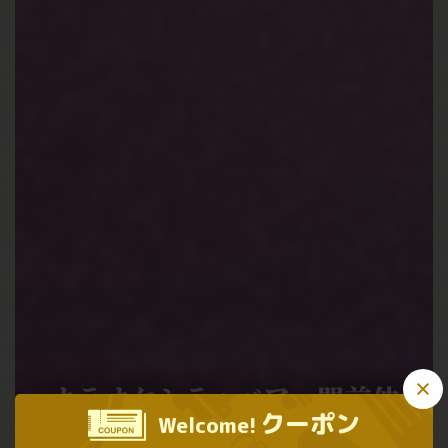
この店舗情報をシェアする
カラオケシティベア 門前仲町店
カラオケシティベア 門前仲
東京都江東区富岡１-5-5 NSB 3F
https://citybearmonzen.owst.jp/
クーポン
Welcome!
町店